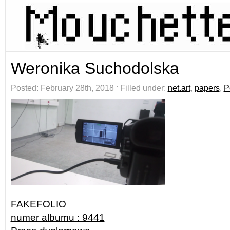
Weronika Suchodolska
Posted: February 28th, 2018 ˑ Filled under:
net.art
,
papers
,
P
FAKEFOLIO
numer albumu : 9441